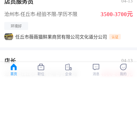
店员服务员
04-13
3500-3700元
沧州市-任丘市
-经验不限
-学历不限
环境好
任丘市薇薇猫鲜果商贸有限公司文化道分公司
认证
店长
04-13
4000-8000元
沧州市-任丘市
-经验不限
-学历不限
首页
职位
企业
消息
我的
交通方便
全勤奖
有提成
任丘市薇薇猫鲜果商贸有限公司文化道分公司
认证
国际贸易业务主管（双休+法定节假日）
04-08
4000-15000元
沧州市-任丘市
-经验不限
-学历不限