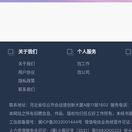
关于我们
个人服务
关于我们
找工作
用户协议
找公司
隐私政策
联系我们
联系地址：河北省任丘市会战道创新大厦A座11层1802
服务电话：13
本网站之所有招聘信息、作品、版权均归任丘好工作所有，未经书
工信部备案号：
冀ICP备2022001444号
增值电信业务经营许可证：冀B
人力资源服务许可证：(冀)人服证字〔2021〕第0982000223
营业