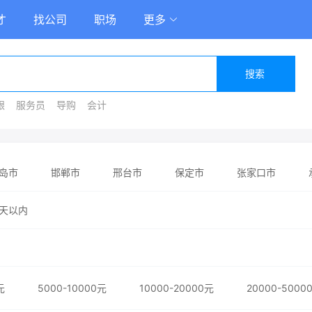
才
找公司
职场
更多
搜索
银
服务员
导购
会计
岛市
邯郸市
邢台市
保定市
张家口市
天以内
元
5000-10000元
10000-20000元
20000-5000