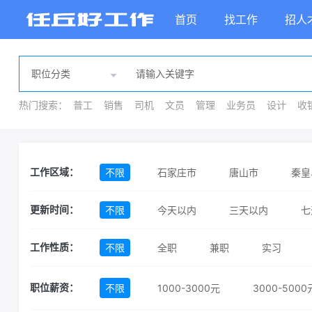
首页
找工作
招人
热门搜索：
普工
销售
司机
文员
管理
业务员
设计
收
不限
石家庄市
唐山市
秦皇
工作区域：
不限
今天以内
三天以内
七
更新时间：
不限
全职
兼职
实习
工作性质：
不限
1000-3000元
3000-5000
职位薪资：