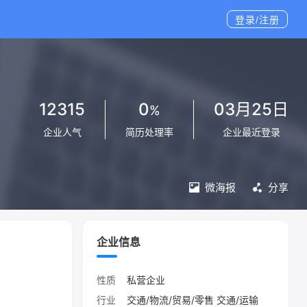
登录/注册
12315
0
03月25日
%
企业人气
简历处理率
企业最近登录
微海报
分享
企业信息
性质
私营企业
行业
交通/物流/贸易/零售 交通/运输