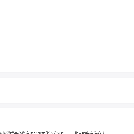
薇薇猫鲜果商贸有限公司文化道分公司
北京振兴京海商店