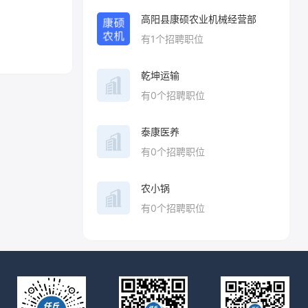
高阳县康硕农业机械经营部
有
1
个招聘职位
乾坤运输
有
0
个招聘职位
泰康医养
有
0
个招聘职位
农小锅
有
0
个招聘职位