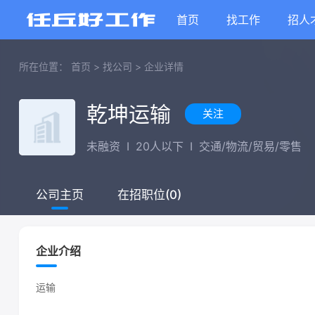
首页
找工作
招人
所在位置：
首页
>
找公司
>
企业详情
乾坤运输
关注
未融资
I
20人以下
I
交通/物流/贸易/零售
在招职位(0)
公司主页
企业介绍
运输